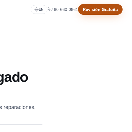
480-660-0861
Revisión Gratuita
EN
gado
s reparaciones,