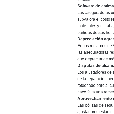
Software de estim
Las aseguradoras us
subvalora el costo r
materiales y el trab
partidas de sus her
Depreciación agre
En los reclamos de V
las aseguradoras re
que depreciar de más
Disputas de alcan
Los ajustadores de 
de la reparación ne
retechado parcial c
hace falta una reme
Aprovechamiento de
Las pólizas de seg
ajustadores están en