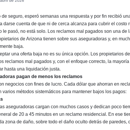
abril de 2026
 de seguro, esperó semanas una respuesta y por fin recibió una
ra darse cuenta de que ni de cerca alcanza para cubrir el costo 
to le pasó, no está solo. Los reclamos mal pagados son una de 
pietarios de Arizona tienen sobre sus aseguradoras y, en mucho
amente baja.
eptar una oferta baja no es su única opción. Los propietarios d
los reclamos mal pagados y, con el enfoque correcto, la mayorí
r hasta una liquidación justa.
radoras pagan de menos los reclamos
n negocios con fines de lucro. Cada dólar que ahorran en recl
 varios métodos sistemáticos para mantener bajos los pagos:
as
 las aseguradoras cargan con muchos casos y dedican poco tie
general de 20 a 45 minutos en un reclamo residencial. En ese ti
 zona de daño, sobre todo el daño oculto detrás de paredes, 