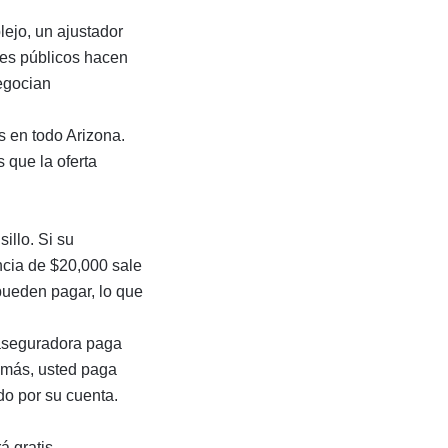
lejo, un
ajustador
res públicos hacen
egocian
s
en todo Arizona.
s
que la oferta
illo. Si su
ncia de $20,000 sale
pueden pagar, lo que
a aseguradora paga
 más, usted paga
do por su cuenta.
 gratis.