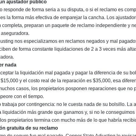
 un ajustador público
o responde de forma seria a su disputa, o si el reclamo es comp
es la forma más efectiva de emparejar la cancha. Los ajustado
n completa, preparan un paquete de reclamo independiente y n
 aseguradora.
justing nos especializamos en
reclamos negados y mal pagado
eciben de forma constante liquidaciones
de 2 a 3 veces más alta
radora.
er nada
ceptar la liquidación mal pagada y pagar la diferencia de su bols
$15,000 y el costo real de la reparación es $35,000, esa difere
muchos casos, los propietarios posponen reparaciones que no 
peore con el tiempo.
o trabaja por
contingencia
: no le cuesta nada de su bolsillo. L
la liquidación más grande que ganamos y, si no le conseguimos
los propietarios termina con mucho más de lo que habría recibi
ón gratuita de su reclamo
mo de seguro fue mal pagado, Copper State Adjusting lo revisará