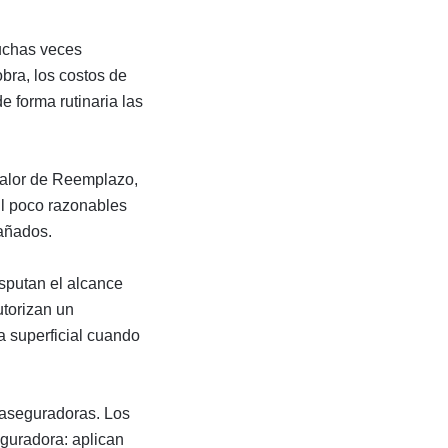
uchas veces
bra, los costos de
e forma rutinaria las
 Valor de Reemplazo,
il poco razonables
dañados.
sputan el alcance
torizan un
a superficial cuando
 aseguradoras. Los
eguradora: aplican