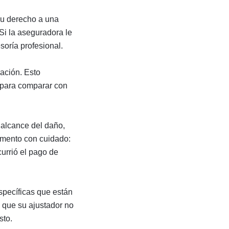
su derecho a una
Si la aseguradora le
esoría profesional.
ración. Esto
o para comparar con
 alcance del daño,
cumento con cuidado:
currió el pago de
específicas que están
o que su ajustador no
sto.