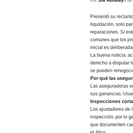
Por
Joe Hundley
9 de 
Presentó su reclamo
liquidación, solo pa
reparaciones. Si es
comunes que los pro
inicial es deliberad
La buena noticia: ac
derecho a disputar 
se pueden renegocia
Por qué las asegu
Las aseguradoras so
sus ganancias. Usan
Inspecciones cort
Los ajustadores de
inspección, por lo 
que documenten cada
el ático.