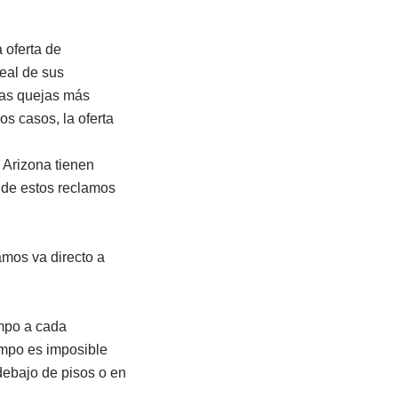
 oferta de
real de sus
las quejas más
s casos, la oferta
e Arizona tienen
a de estos reclamos
amos va directo a
mpo a cada
empo es imposible
debajo de pisos o en