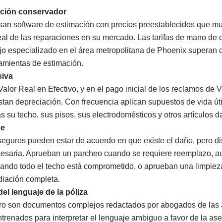
ación conservador
an software de estimación con precios preestablecidos que m
eal de las reparaciones en su mercado. Las tarifas de mano de o
ajo especializado en el área metropolitana de Phoenix superan d
ramientas de estimación.
siva
alor Real en Efectivo, y en el pago inicial de los reclamos de
stan depreciación. Con frecuencia aplican supuestos de vida út
 su techo, sus pisos, sus electrodomésticos y otros artículos 
ce
seguros pueden estar de acuerdo en que existe el daño, pero di
cesaria. Aprueban un parcheo cuando se requiere reemplazo, au
uando todo el techo está comprometido, o aprueban una limpiez
diación completa.
l lenguaje de la póliza
uro son documentos complejos redactados por abogados de las
trenados para interpretar el lenguaje ambiguo a favor de la as