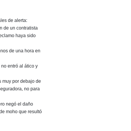
es de alerta:
 de un contratista
reclamo haya sido
enos de una hora en
o entró al ático y
os muy por debajo de
aseguradora, no para
ero negó el daño
 de moho que resultó