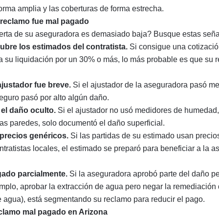
orma amplia y las coberturas de forma estrecha.
 reclamo fue mal pagado
erta de su aseguradora es demasiado baja? Busque estas señal
ubre los estimados del contratista.
Si consigue una cotización
ra su liquidación por un 30% o más, lo más probable es que su 
ajustador fue breve.
Si el ajustador de la aseguradora pasó m
eguro pasó por alto algún daño.
el daño oculto.
Si el ajustador no usó medidores de humedad, n
las paredes, solo documentó el daño superficial.
 precios genéricos.
Si las partidas de su estimado usan preci
ntratistas locales, el estimado se preparó para beneficiar a la 
gado parcialmente.
Si la aseguradora aprobó parte del daño p
emplo, aprobar la extracción de agua pero negar la remediación
 agua), está segmentando su reclamo para reducir el pago.
clamo mal pagado en Arizona