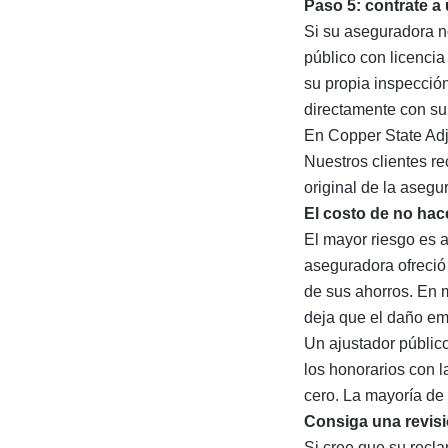
Paso 5: contrate a
Si su aseguradora n
público con licencia
su propia inspecció
directamente con su
En Copper State Ad
Nuestros clientes r
original de la asegu
El costo de no hac
El mayor riesgo es a
aseguradora ofreció 
de sus ahorros. En 
deja que el daño em
Un ajustador públic
los honorarios con 
cero. La mayoría de 
Consiga una revisi
Si cree que su recla