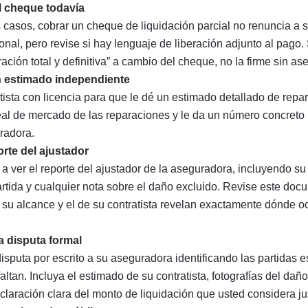
l cheque todavía
s casos, cobrar un cheque de liquidación parcial no renuncia a 
al, pero revise si hay lenguaje de liberación adjunto al pago. 
ración total y definitiva” a cambio del cheque, no la firme sin as
n estimado independiente
tista con licencia para que le dé un estimado detallado de repa
real de mercado de las reparaciones y le da un número concret
uradora.
orte del ajustador
a ver el reporte del ajustador de la aseguradora, incluyendo su
artida y cualquier nota sobre el daño excluido. Revise este do
e su alcance y el de su contratista revelan exactamente dónde o
a disputa formal
isputa por escrito a su aseguradora identificando las partidas 
ltan. Incluya el estimado de su contratista, fotografías del dañ
laración clara del monto de liquidación que usted considera ju