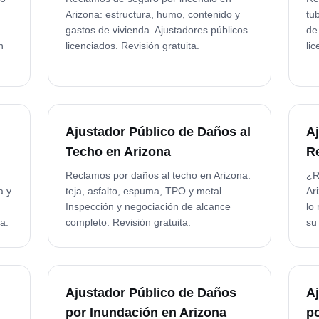
Arizona: estructura, humo, contenido y
tu
gastos de vivienda. Ajustadores públicos
de
n
licenciados. Revisión gratuita.
li
Ajustador Público de Daños al
A
Techo en Arizona
R
Reclamos por daños al techo en Arizona:
¿R
a y
teja, asfalto, espuma, TPO y metal.
Ar
Inspección y negociación de alcance
lo
a.
completo. Revisión gratuita.
su
Ajustador Público de Daños
A
por Inundación en Arizona
p