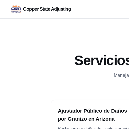
Copper State Adjusting
Servicio
Manejam
Ajustador Público de Daños
por Granizo en Arizona
Reclamos por daños de viento y grani