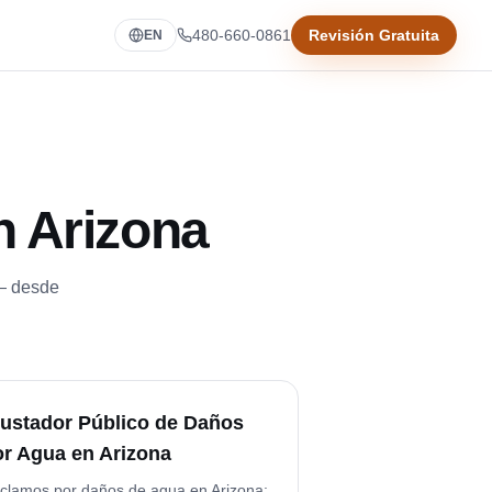
480-660-0861
Revisión Gratuita
EN
n Arizona
 — desde
justador Público de Daños
or Agua en Arizona
clamos por daños de agua en Arizona: