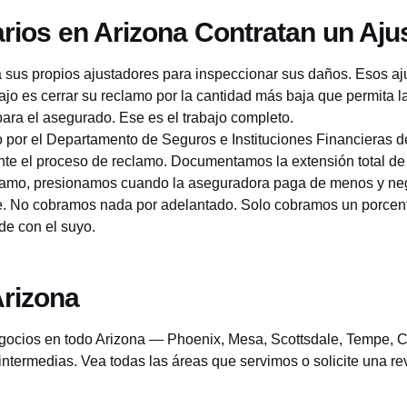
arios en Arizona Contratan un Aju
sus propios ajustadores para inspeccionar sus daños. Esos aju
o es cerrar su reclamo por la cantidad más baja que permita la
para el asegurado. Ese es el trabajo completo.
o por el Departamento de Seguros e Instituciones Financieras de
ante el proceso de reclamo. Documentamos la extensión total d
lamo, presionamos cuando la aseguradora paga de menos y neg
bre. No cobramos nada por adelantado. Solo cobramos un porce
ide con el suyo.
Arizona
gocios en todo Arizona — Phoenix, Mesa, Scottsdale, Tempe, Cha
intermedias.
Vea todas las áreas que servimos
o
solicite una re