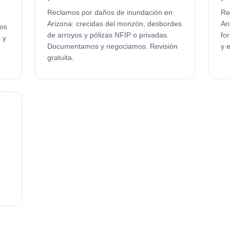
Reclamos por daños de inundación en
Re
Arizona: crecidas del monzón, desbordes
Ar
ños
de arroyos y pólizas NFIP o privadas.
fo
 y
Documentamos y negociamos. Revisión
y 
gratuita.