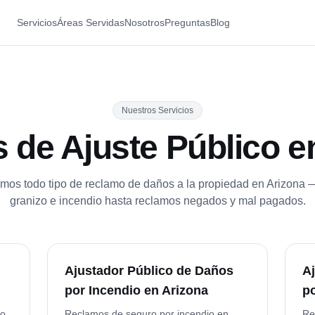
Servicios
Áreas Servidas
Nosotros
Preguntas
Blog
Nuestros Servicios
s de Ajuste Público e
os todo tipo de reclamo de daños a la propiedad en Arizona
granizo e incendio hasta reclamos negados y mal pagados.
Ajustador Público de Daños
A
por Incendio en Arizona
p
zo
Reclamos de seguro por incendio en
Re