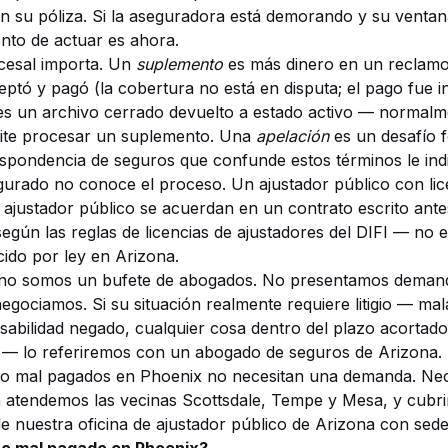
n su póliza. Si la aseguradora está demorando y su ventan
nto de actuar es ahora.
cesal importa. Un
suplemento
es más dinero en un reclamo
ptó y pagó (la cobertura no está en disputa; el pago fue 
s un archivo cerrado devuelto a estado activo — normal
ite procesar un suplemento. Una
apelación
es un desafío 
spondencia de seguros que confunde estos términos le indic
gurado no conoce el proceso. Un ajustador público con lice
 ajustador público se acuerdan en un contrato escrito antes
 según las
reglas de licencias de ajustadores del DIFI
— no ex
cido por ley en Arizona.
no somos un bufete de abogados. No presentamos demand
ociamos. Si su situación realmente requiere litigio — mala
abilidad negado, cualquier cosa dentro del plazo acortado 
— lo referiremos con un abogado de seguros de Arizona. 
o mal pagados en Phoenix no necesitan una demanda. Nec
 atendemos las vecinas
Scottsdale
,
Tempe
y
Mesa
, y cubr
e nuestra oficina de
ajustador público de Arizona con sed