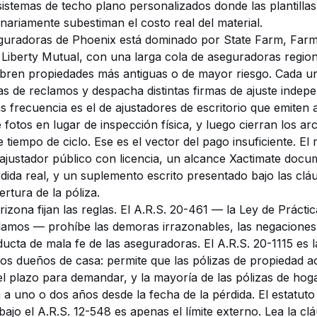
 sistemas de techo plano personalizados donde las plantilla
nariamente subestiman el costo real del material.
guradoras de Phoenix está dominado por State Farm, Farme
Liberty Mutual, con una larga cola de aseguradoras region
ren propiedades más antiguas o de mayor riesgo. Cada una
as de reclamos y despacha distintas firmas de ajuste indepe
frecuencia es el de ajustadores de escritorio que emiten 
 fotos en lugar de inspección física, y luego cierran los ar
 tiempo de ciclo. Ese es el vector del pago insuficiente. El
ajustador público con licencia, un alcance Xactimate doc
rdida real, y un suplemento escrito presentado bajo las clá
rtura de la póliza.
izona fijan las reglas. El
A.R.S. 20-461
— la Ley de Práctic
amos — prohíbe las demoras irrazonables, las negaciones 
ucta de mala fe de las aseguradoras. El
A.R.S. 20-1115
es l
los dueños de casa: permite que las pólizas de propiedad a
l plazo para demandar, y la mayoría de las pólizas de hoga
 a uno o dos años desde la fecha de la pérdida. El estatuto
bajo el
A.R.S. 12-548
es apenas el límite externo. Lea la c