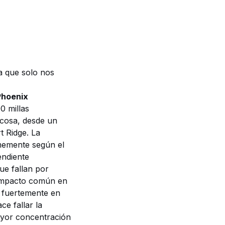
a que solo nos
Phoenix
0 millas
 cosa, desde un
 Ridge. La
rmemente según el
endiente
ue fallan por
 impacto común en
 fuertemente en
ce fallar la
ayor concentración