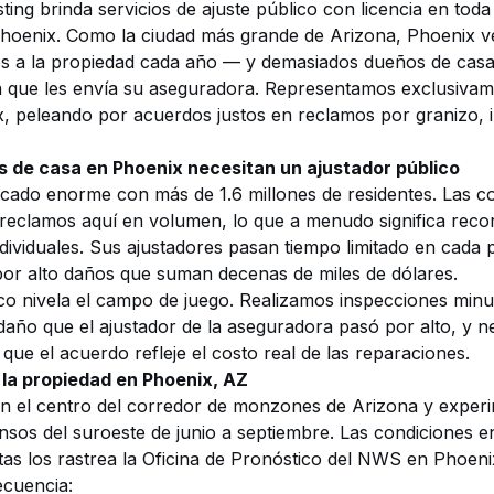
ing brinda servicios de ajuste público con licencia en toda
hoenix. Como la ciudad más grande de Arizona, Phoenix ve
s a la propiedad cada año — y demasiados dueños de casa
a que les envía su aseguradora. Representamos exclusivam
, peleando por acuerdos justos en reclamos por granizo, 
s de casa en Phoenix necesitan un ajustador público
cado enorme con más de 1.6 millones de residentes. Las 
eclamos aquí en volumen, lo que a menudo significa recor
ndividuales. Sus ajustadores pasan tiempo limitado en cada
or alto daños que suman decenas de miles de dólares.
co nivela el campo de juego. Realizamos inspecciones minu
ño que el ajustador de la aseguradora pasó por alto, y n
que el acuerdo refleje el costo real de las reparaciones.
la propiedad en Phoenix, AZ
en el centro del corredor de monzones de Arizona y exper
nsos del suroeste de junio a septiembre. Las condiciones en
tas los rastrea la
Oficina de Pronóstico del NWS en Phoeni
cuencia: