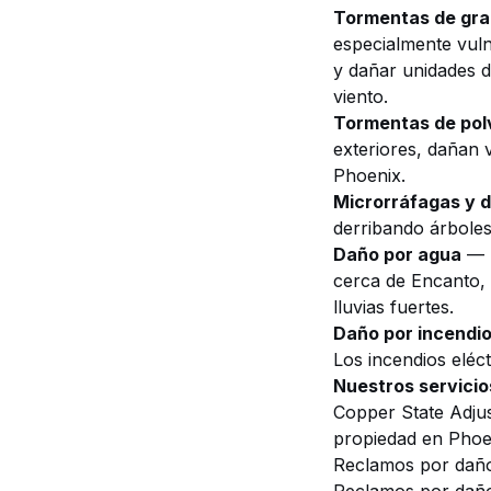
Tormentas de gra
especialmente vuln
y dañar unidades d
viento
.
Tormentas de pol
exteriores, dañan 
Phoenix.
Microrráfagas y d
derribando árboles
Daño por agua
— L
cerca de Encanto,
lluvias fuertes.
Daño por incendi
Los incendios eléc
Nuestros servicio
Copper State Adjus
propiedad en Phoe
Reclamos por daño