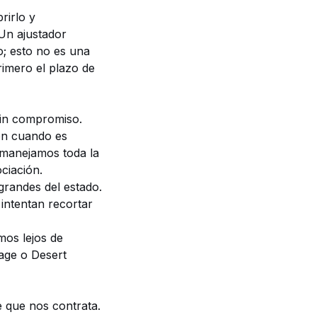
rirlo y
Un ajustador
o; esto no es una
rimero el plazo de
sin compromiso.
on cuando es
 manejamos toda la
ciación.
randes del estado.
ntentan recortar
mos lejos de
lage o Desert
 que nos contrata.