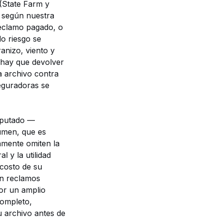
 (State Farm y
 según nuestra
reclamo pagado, o
lo riesgo se
anizo, viento y
 hay que devolver
a archivo contra
eguradoras se
sputado —
umen, que es
iamente omiten la
l y la utilidad
 costo de su
 En reclamos
or un amplio
completo,
u archivo antes de