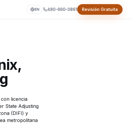
480-660-0861
Revisión Gratuita
EN
nix,
ng
con licencia
r State Adjusting
zona (DIFI)
y
ea metropolitana