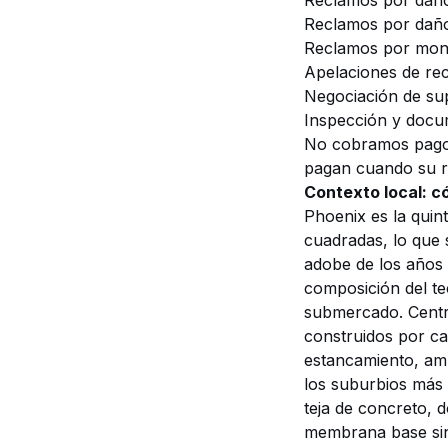
Reclamos por daño
Reclamos por daño 
Reclamos por mo
Apelaciones de re
Negociación de su
Inspección y docu
No cobramos pagos
pagan cuando su r
Contexto local: c
Phoenix es la quin
cuadradas, lo que 
adobe de los años
composición del te
submercado. Centr
construidos por c
estancamiento, am
los suburbios más
teja de concreto, d
membrana base sin 