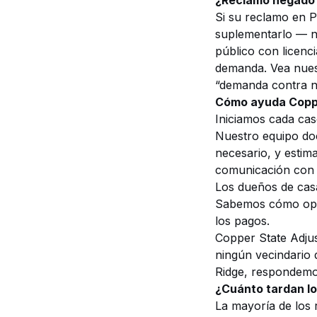
¿Reclamo negado 
Si su reclamo en 
suplementarlo — no
público con licenc
demanda. Vea nue
“demanda contra no
Cómo ayuda Copper
Iniciamos cada cas
Nuestro equipo do
necesario, y estim
comunicación con 
Los dueños de casa
Sabemos cómo oper
los pagos.
Copper State Adjus
ningún vecindario 
Ridge, respondemo
¿Cuánto tardan lo
La mayoría de los 