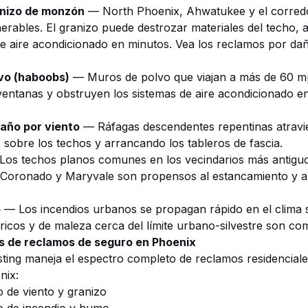
nizo de monzón
— North Phoenix, Ahwatukee y el corredo
erables. El granizo puede destrozar materiales del techo, a
e aire acondicionado en minutos. Vea los
reclamos por dañ
vo (haboobs)
— Muros de polvo que viajan a más de 60 m
ventanas y obstruyen los sistemas de aire acondicionado e
año por viento
— Ráfagas descendentes repentinas atravie
 sobre los techos y arrancando los tableros de fascia.
os techos planos comunes en los vecindarios más antigu
 Coronado y Maryvale son propensos al estancamiento y a 
o
— Los incendios urbanos se propagan rápido en el clima 
tricos y de maleza cerca del límite urbano-silvestre son co
s de reclamos de seguro en Phoenix
ting maneja el espectro completo de reclamos residenciale
nix:
 de viento y granizo