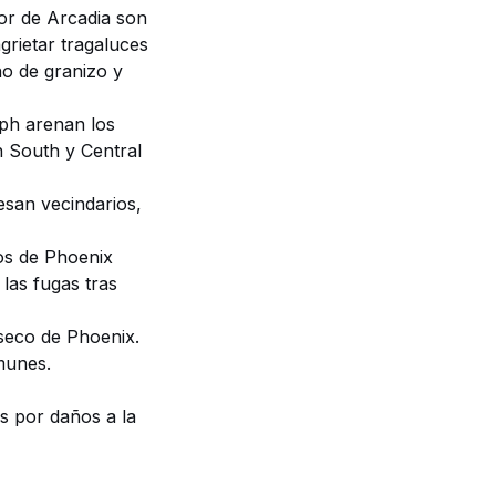
r de Arcadia son
grietar tragaluces
o de granizo y
ph arenan los
n South y Central
san vecindarios,
os de Phoenix
las fugas tras
seco de Phoenix.
munes.
s por daños a la