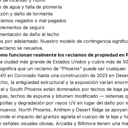
 de incendio y humo
de agua y falla de plomería
nzón y
daño de tormenta
clamos negados o mal pagados
plementos de seguro
mentación de daño al techo
 por adelantado. Nuestro modelo de contingencia signific
eclamo se resuelve.
ómo funcionan realmente los reclamos de propiedad en 
ta ciudad más grande de Estados Unidos y cubre más de 50
significa que un reclamo de “Phoenix” puede ser cualquier
 40 en Coronado hasta una construcción de 2023 en Desert
cho, la antigüedad estructural y la exposición varían eno
al y South Phoenix están dominados por techos de baja p
apas, techos de espuma y bitumen modificado — sistemas q
pollas y degradación por rayos UV en lugar del daño por
 nuevos. North Phoenix, Anthem y Desert Ridge se apoyan
onde el impacto del granizo agrieta el cuerpo de la teja y ha
señales visuales obvias. Arcadia y Biltmore tienen una m