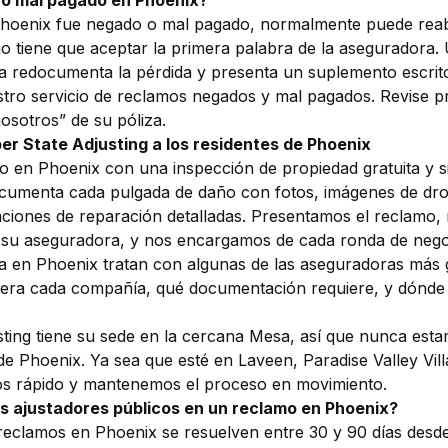
o mal pagado en Phoenix?
Phoenix fue negado o mal pagado, normalmente puede reab
 tiene que aceptar la primera palabra de la aseguradora. 
ia redocumenta la pérdida y presenta un suplemento escrit
stro
servicio de reclamos negados y mal pagados
. Revise p
sotros” de su póliza.
 State Adjusting a los residentes de Phoenix
o en Phoenix con una inspección de propiedad gratuita y 
cumenta cada pulgada de daño con fotos, imágenes de dr
aciones de reparación detalladas. Presentamos el reclamo,
su aseguradora, y nos encargamos de cada ronda de nego
 en Phoenix tratan con algunas de las aseguradoras más g
a cada compañía, qué documentación requiere, y dónde i
ting tiene su sede en la cercana Mesa, así que nunca esta
de Phoenix. Ya sea que esté en Laveen, Paradise Valley Vil
s rápido y mantenemos el proceso en movimiento.
s ajustadores públicos en un reclamo en Phoenix?
reclamos en Phoenix se resuelven entre 30 y 90 días desde