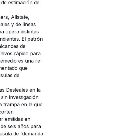
s de estimación de
rs, Allstate,
ales y de líneas
 opera distintas
ndientes. El patrón
alcances de
chivos rápido para
 remedio es una re-
umentado que
usulas de
as Desleales en la
sin investigación
a trampa en la que
corten
r emitidas en
 de seis años para
láusula de “demanda