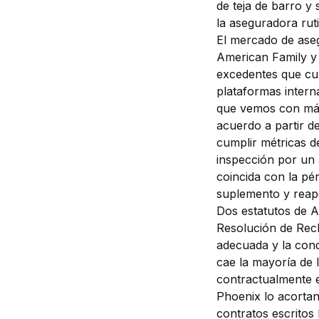
de teja de barro y
la aseguradora ruti
El mercado de ase
American Family y 
excedentes que cub
plataformas intern
que vemos con más 
acuerdo a partir de
cumplir métricas de
inspección por un 
coincida con la pé
suplemento y reape
Dos estatutos de Ar
Resolución de Recl
adecuada y la cond
cae la mayoría de 
contractualmente e
Phoenix lo acortan
contratos escritos 