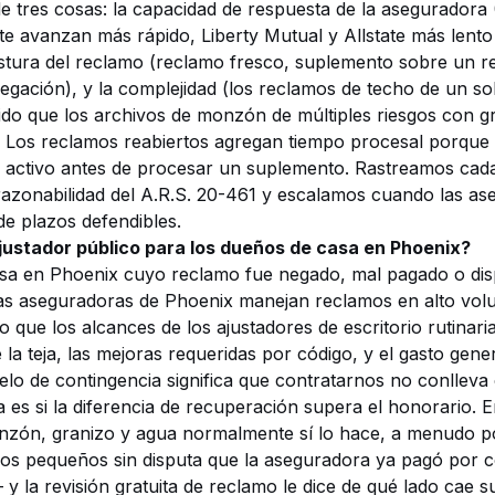
e tres cosas: la capacidad de respuesta de la aseguradora
 avanzan más rápido, Liberty Mutual y Allstate más lento
ostura del reclamo (reclamo fresco, suplemento sobre un 
egación), y la complejidad (los reclamos de techo de un so
do que los archivos de monzón de múltiples riesgos con gr
 Los reclamos reabiertos agregan tiempo procesal porque
o activo antes de procesar un suplemento. Rastreamos cad
razonabilidad del
A.R.S. 20-461
y escalamos cuando las as
e plazos defendibles.
ajustador público para los dueños de casa en Phoenix?
sa en Phoenix cuyo reclamo fue negado, mal pagado o di
Las aseguradoras de Phoenix manejan reclamos en alto vol
o que los alcances de los ajustadores de escritorio rutinar
 teja, las mejoras requeridas por código, y el gasto genera
lo de contingencia significa que contratarnos no conlleva
ta es si la diferencia de recuperación supera el honorario.
nzón, granizo y agua normalmente sí lo hace, a menudo p
os pequeños sin disputa que la aseguradora ya pagó por 
 la revisión gratuita de reclamo le dice de qué lado cae s