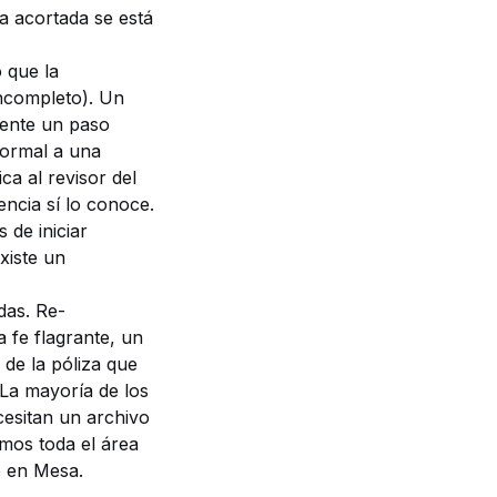
a acortada se está
 que la
incompleto). Un
mente un paso
formal a una
a al revisor del
ncia sí lo conoce.
 de iniciar
iste un
as. Re-
 fe flagrante, un
de la póliza que
La mayoría de los
esitan un archivo
imos toda el área
e en Mesa
.