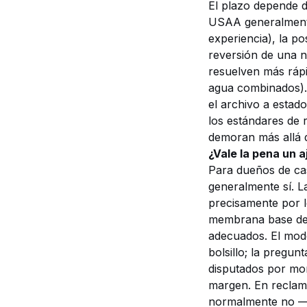
El plazo depende d
USAA generalmente
experiencia), la p
reversión de una n
resuelven más rápi
agua combinados).
el archivo a estad
los estándares de 
demoran más allá d
¿Vale la pena un 
Para dueños de ca
generalmente sí. 
precisamente por l
membrana base de la
adecuados. El mode
bolsillo; la pregun
disputados por mo
margen. En reclam
normalmente no — y