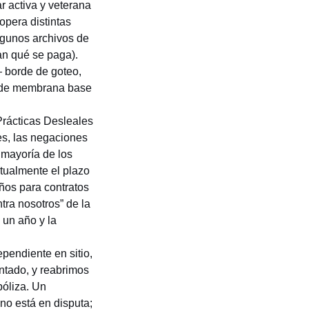
r activa y veterana
opera distintas
lgunos archivos de
an qué se paga).
— borde de goteo,
s de membrana base
 Prácticas Desleales
es, las negaciones
 mayoría de los
ctualmente el plazo
años para contratos
tra nosotros” de la
 un año y la
endiente en sitio,
ntado, y reabrimos
póliza. Un
no está en disputa;