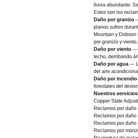
lluvia abundante. Si
Estos son los recl
Daño por granizo
—
planos sufren duran
Mountain y Dobson 
por granizo y viento
.
Daño por viento
— 
techo, derribando ár
Daño por agua
— La
del aire acondicion
Daño por incendio
forestales del desi
Nuestros servicio
Copper State Adjust
Reclamos por daño d
Reclamos por daño 
Reclamos por daño 
Reclamos por monz
Reapertura de recl