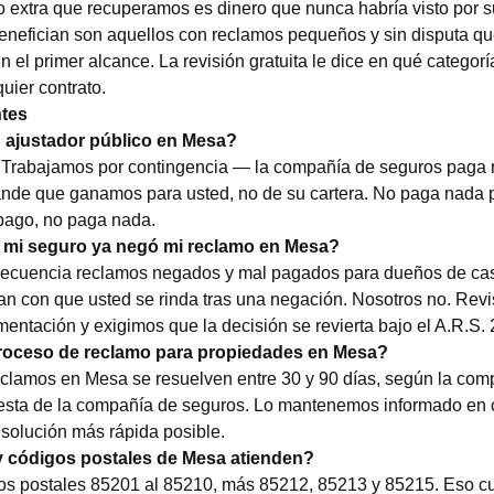
o extra que recuperamos es dinero que nunca habría visto por s
benefician son aquellos con reclamos pequeños y sin disputa q
 el primer alcance. La revisión gratuita le dice en qué categorí
uier contrato.
tes
 ajustador público en Mesa?
. Trabajamos por contingencia — la compañía de seguros paga 
nde que ganamos para usted, no de su cartera. No paga nada p
ago, no paga nada.
 mi seguro ya negó mi reclamo en Mesa?
frecuencia reclamos negados y mal pagados para dueños de ca
n con que usted se rinda tras una negación. Nosotros no. Rev
ntación y exigimos que la decisión se revierta bajo el A.R.S. 
proceso de reclamo para propiedades en Mesa?
eclamos en Mesa se resuelven entre 30 y 90 días, según la comp
esta de la compañía de seguros. Lo mantenemos informado en 
solución más rápida posible.
y códigos postales de Mesa atienden?
s postales 85201 al 85210, más 85212, 85213 y 85215. Eso cu