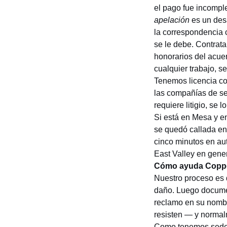
el pago fue incompl
apelación
es un desa
la correspondencia c
se le debe. Contrat
honorarios del acuer
cualquier trabajo, s
Tenemos licencia 
las compañías de se
requiere litigio, se 
Si está en Mesa y e
se quedó callada en
cinco minutos en au
East Valley en gene
Cómo ayuda Copper
Nuestro proceso es 
daño. Luego documen
reclamo en su nomb
resisten — y normal
Como tenemos sede 