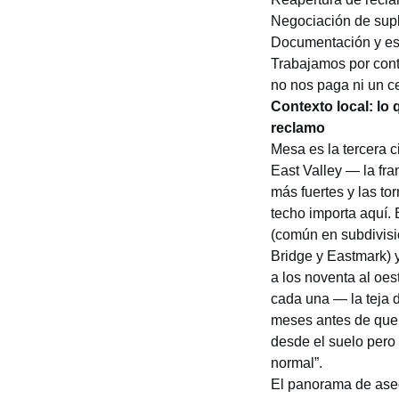
Negociación de sup
Documentación y es
Trabajamos por cont
no nos paga ni un c
Contexto local: lo
reclamo
Mesa es la tercera 
East Valley — la fra
más fuertes y las to
techo importa aquí.
(común en subdivis
Bridge y Eastmark) y
a los noventa al oe
cada una — la teja d
meses antes de que a
desde el suelo pero
normal”.
El panorama de aseg