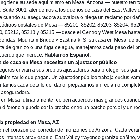
ing tiene su sede aquí mismo en Mesa, Arizona — nuestro territ
, Suite 3001, atendemos a los dueños de casa del East Valley 
ia cuando su aseguradora subvalora o niega un reclamo por dañ
 códigos postales de Mesa — 85201, 85202, 85203, 85204, 852
0, 85212, 85213 y 85215 — desde el Centro y West Mesa hast
endas, Mountain Bridge y Eastmark. Si su casa en Mesa fue g
ta de granizo o una fuga de agua, manejamos cada paso del p
acuerdo que merece.
Hablamos Español.
 de casa en Mesa necesitan un ajustador público
guros envían a sus propios ajustadores para proteger sus gan
inimizar lo que pagan. Un ajustador público trabaja exclusivam
tamos cada detalle del daño, preparamos un reclamo complet
 aseguradora.
 en Mesa rutinariamente reciben acuerdos más grandes cuando
a diferencia puede ser la brecha entre un parche parcial y un 
a propiedad en Mesa, AZ
n el corazón del corredor de monzones de Arizona. Cada veran
s intensas atraviesan el East Valley trayendo granizo dañino, v