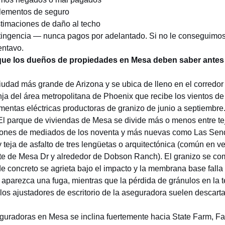
lementos de seguro
timaciones de daño al techo
ingencia — nunca pagos por adelantado. Si no le conseguimos
entavo.
 que los dueños de propiedades en Mesa deben saber antes
ciudad más grande de Arizona y se ubica de lleno en el corredo
nja del área metropolitana de Phoenix que recibe los vientos de 
rmentas eléctricas productoras de granizo de junio a septiembr
 El parque de viviendas de Mesa se divide más o menos entre te
iones de mediados de los noventa y más nuevas como Las Sen
 teja de asfalto de tres lengüetas o arquitectónica (común en v
ste de Mesa Dr y alrededor de Dobson Ranch). El granizo se com
e concreto se agrieta bajo el impacto y la membrana base falla 
parezca una fuga, mientras que la pérdida de gránulos en la te
 los ajustadores de escritorio de la aseguradora suelen descart
uradoras en Mesa se inclina fuertemente hacia State Farm, F