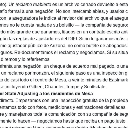
eto). Un
reclamo reabierto
es un archivo cerrado devuelto a est
fío formal a una negación. No son intercambiables, y usarlos
on la aseguradora le indica al revisor del archivo que el aseg
arnos no le cuesta nada de su bolsillo — la compañía de seguro
do más grande que ganamos, fijados en un contrato escrito ante
egún las
reglas de ajustadores del DIFI
. Si no le ganamos más, 
como
ajustador público de Arizona
, no como bufete de abogado
guros. Re-documentamos el reclamo y negociamos. Si su situa
lo diremos y lo referiremos.
nfrenta una negación, un cheque de acuerdo mal pagado, o un
 un reclamo por monzón, el siguiente paso es una inspección g
to de casi todo el centro de Mesa, a veinte minutos de Eastmar
ral incluyendo
Gilbert
,
Chandler
,
Tempe
y
Scottsdale
.
 State Adjusting a los residentes de Mesa
directo. Empezamos con una inspección gratuita de la propieda
tamos todo con fotos, mediciones y estimaciones detalladas.
re y manejamos toda la comunicación con su compañía de seg
mente lo hacen — negociamos hasta que reciba un pago justo.
aquí mismo en Mesa, respondemos rápido. Muchos de nuestros