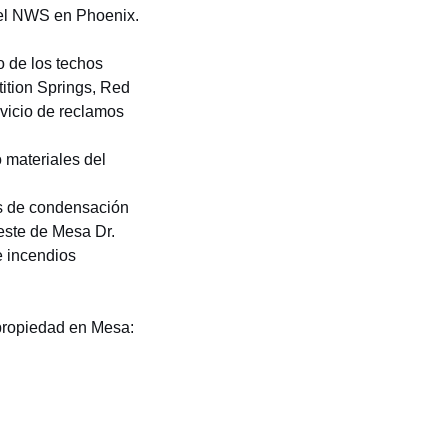
del NWS en Phoenix
.
:
o de los techos
ition Springs, Red
vicio de reclamos
materiales del
as de condensación
este de Mesa Dr.
e incendios
 propiedad en Mesa: