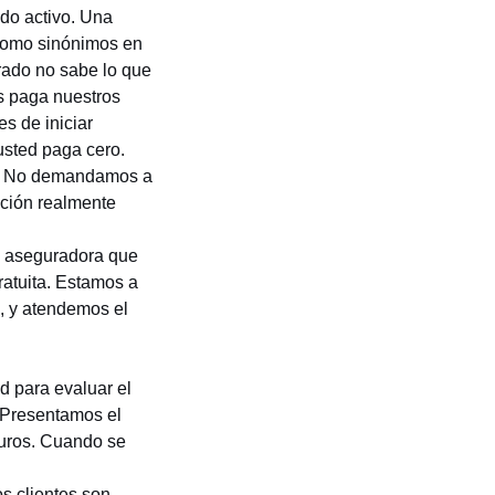
ado activo. Una
 como sinónimos en
urado no sabe lo que
s paga nuestros
s de iniciar
usted paga cero.
s. No demandamos a
ción realmente
a aseguradora que
ratuita. Estamos a
k, y atendemos el
d para evaluar el
 Presentamos el
uros. Cuando se
 clientes son