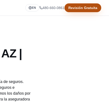
480-660-0861
Revisión Gratuita
EN
 AZ |
ía de seguros.
eguros e
os los daños por
ra la aseguradora