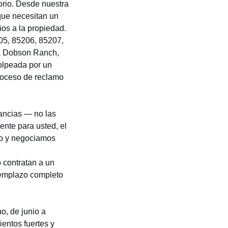
orio. Desde nuestra
que necesitan un
os a la propiedad.
05, 85206, 85207,
a Dobson Ranch,
olpeada por un
roceso de reclamo
ancias — no las
ente para usted, el
o y negociamos
 contratan a un
reemplazo completo
o, de junio a
ientos fuertes y