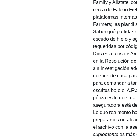
Family y Allstate, c
cerca de Falcon Fie
plataformas interna
Farmers; las plantil
Saber qué partidas 
escudo de hielo y 
requeridas por códig
Dos estatutos de Ar
en la Resolución de
sin investigación ad
dueños de casa pasa
para demandar a tan 
escritos bajo el
A.R.
póliza es lo que rea
aseguradora está de
Lo que realmente ha
preparamos un alcan
el archivo con la as
suplemento
es más d