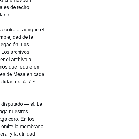
iales de techo
daño.
 contrata, aunque el
mplejidad de la
 negación. Los
 Los archivos
r el archivo a
amos que requieren
tes de Mesa en cada
ilidad del
A.R.S.
disputado — sí. La
paga nuestros
ga cero. En los
a omite la membrana
ral y la utilidad