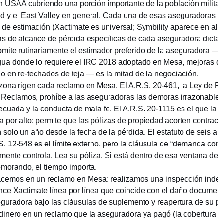
on USAA cubriendo una porción importante de la población milita
ld y el East Valley en general. Cada una de esas aseguradoras 
s de estimación (Xactimate es universal; Symbility aparece en a
las de alcance de pérdida específicas de cada aseguradora dict
omite rutinariamente el estimador preferido de la aseguradora 
agua donde lo requiere el IRC 2018 adoptado en Mesa, mejora
o en re-techados de teja — es la mitad de la negociación.
izona rigen cada reclamo en Mesa. El
A.R.S. 20-461
, la Ley de
 Reclamos, prohíbe a las aseguradoras las demoras irrazonabl
ecuada y la conducta de mala fe. El
A.R.S. 20-1115
es el que la
 por alto: permite que las pólizas de propiedad acorten contra
solo un año desde la fecha de la pérdida. El estatuto de seis 
S. 12-548
es el límite externo, pero la cláusula de “demanda con
lmente controla. Lea su póliza. Si está dentro de esa ventana de
morando, el tiempo importa.
cemos en un reclamo en Mesa: realizamos una inspección indep
ce Xactimate línea por línea que coincide con el daño docume
eguradora bajo las cláusulas de suplemento y reapertura de su 
inero en un reclamo que la aseguradora ya pagó (la cobertura 