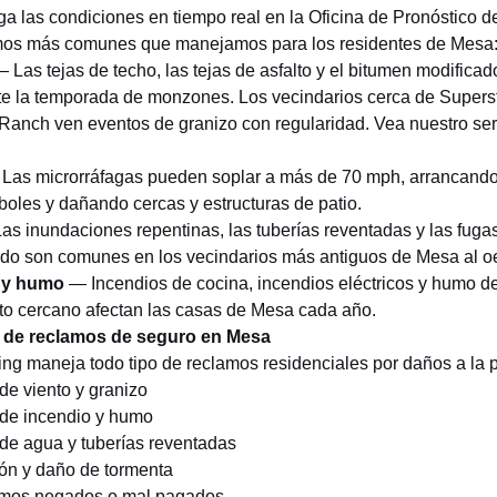
ga las condiciones en tiempo real en la
Oficina de Pronóstico 
amos más comunes que manejamos para los residentes de Mesa
 Las tejas de techo, las tejas de asfalto y el bitumen modificad
te la temporada de monzones. Los vecindarios cerca de Superst
Ranch ven eventos de granizo con regularidad. Vea nuestro
ser
Las microrráfagas pueden soplar a más de 70 mph, arrancando 
boles y dañando cercas y estructuras de patio.
s inundaciones repentinas, las tuberías reventadas y las fug
ado son comunes en los vecindarios más antiguos de Mesa al o
 y humo
— Incendios de cocina, incendios eléctricos y humo d
erto cercano afectan las casas de Mesa cada año.
s de reclamos de seguro en Mesa
ing maneja todo tipo de reclamos residenciales por daños a la
e viento y granizo
de incendio y humo
de agua y tuberías reventadas
ón y
daño de tormenta
amos negados o mal pagados