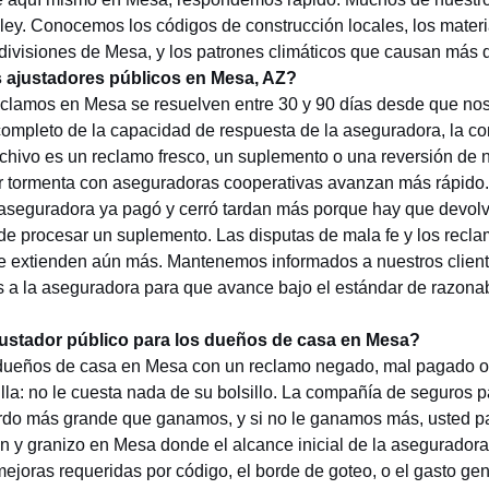
lley. Conocemos los códigos de construcción locales, los mater
ivisiones de Mesa, y los patrones climáticos que causan más 
 ajustadores públicos en Mesa, AZ?
eclamos en Mesa se resuelven entre 30 y 90 días desde que nos
ompleto de la capacidad de respuesta de la aseguradora, la co
archivo es un reclamo fresco, un suplemento o una reversión de
r tormenta con aseguradoras cooperativas avanzan más rápido.
 aseguradora ya pagó y cerró tardan más porque hay que devolve
 de procesar un suplemento. Las disputas de mala fe y los recl
e extienden aún más. Mantenemos informados a nuestros clien
 a la aseguradora para que avance bajo el estándar de razonab
justador público para los dueños de casa en Mesa?
 dueños de casa en Mesa con un reclamo negado, mal pagado o 
lla: no le cuesta nada de su bolsillo. La compañía de seguros 
rdo más grande que ganamos, y si no le ganamos más, usted pa
 y granizo en Mesa donde el alcance inicial de la asegurador
mejoras requeridas por código, el borde de goteo, o el gasto gene