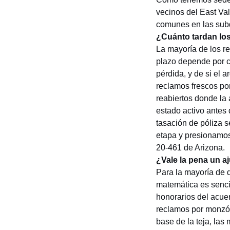
vecinos del East Va
comunes en las subd
¿Cuánto tardan los
La mayoría de los r
plazo depende por c
pérdida, y de si el 
reclamos frescos po
reabiertos donde la
estado activo antes
tasación de póliza
s
etapa y presionamos
20-461
de Arizona.
¿Vale la pena un a
Para la mayoría de
matemática es senci
honorarios del acue
reclamos por monzón
base de la teja, las 