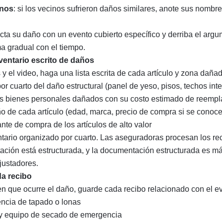
inos
: si los vecinos sufrieron daños similares, anote sus nombr
cta su daño con un evento cubierto específico y derriba el argu
a gradual con el tiempo.
ventario escrito de daños
s y el video, haga una lista escrita de cada artículo y zona daña
or cuarto del daño estructural (panel de yeso, pisos, techos int
los bienes personales dañados con su costo estimado de reemp
ño de cada artículo (edad, marca, precio de compra si se conoce
te de compra de los artículos de alto valor
tario organizado por cuarto. Las aseguradoras procesan los r
ción está estructurada, y la documentación estructurada es más
justadores.
a recibo
 que ocurre el daño, guarde cada recibo relacionado con el ev
ncia de tapado o lonas
 y equipo de secado de emergencia