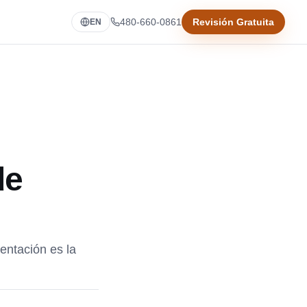
480-660-0861
Revisión Gratuita
EN
de
ntación es la