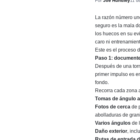
Por
Joe Hundley
11 d
La razón número uno
seguro es la mala d
los huecos en su ev
caro ni entrenamient
Este es el proceso 
Paso 1: documente
Después de una torm
primer impulso es e
fondo.
Recorra cada zona a
Tomas de ángulo a
Fotos de cerca
de p
abolladuras de gran
Varios ángulos
de 
Daño exterior
, inc
Rutas de entrada d