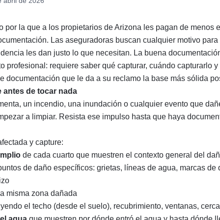
e abril de 2026
 por la que a los propietarios de Arizona les pagan de menos 
ocumentación. Las aseguradoras buscan cualquier motivo para 
idencia les dan justo lo que necesitan. La buena documentació
o profesional: requiere saber qué capturar, cuándo capturarlo y
de documentación que le da a su reclamo la base más sólida pos
 antes de tocar nada
enta, un incendio, una inundación o cualquier evento que dañ
mpezar a limpiar. Resista ese impulso hasta que haya documen
fectada y capture:
mplio
de cada cuarto que muestren el contexto general del da
untos de daño específicos: grietas, líneas de agua, marcas de
izo
la misma zona dañada
luyendo el techo (desde el suelo), recubrimiento, ventanas, cerca
el agua
que muestren por dónde entró el agua y hasta dónde l