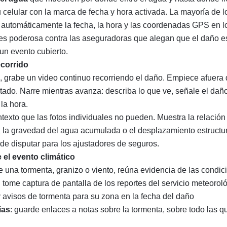
celular con la marca de fecha y hora activada. La mayoría de l
ta automáticamente la fecha, la hora y las coordenadas GPS en l
a es poderosa contra las aseguradoras que alegan que el daño e
un evento cubierto.
ecorrido
, grabe un video continuo recorriendo el daño. Empiece afuera
tado. Narre mientras avanza: describa lo que ve, señale el daño
la hora.
ntexto que las fotos individuales no pueden. Muestra la relación
la gravedad del agua acumulada o el desplazamiento estructura
il de disputar para los ajustadores de seguros.
el evento climático
e una tormenta, granizo o viento, reúna evidencia de las condic
: tome captura de pantalla de los reportes del servicio meteoroló
 avisos de tormenta para su zona en la fecha del daño
ias
: guarde enlaces a notas sobre la tormenta, sobre todo las 