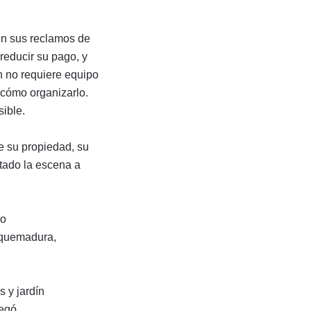
en sus reclamos de
reducir su pago, y
n no requiere equipo
 cómo organizarlo.
ible.
e su propiedad, su
tado la escena a
ño
 quemadura,
s y jardín
legó