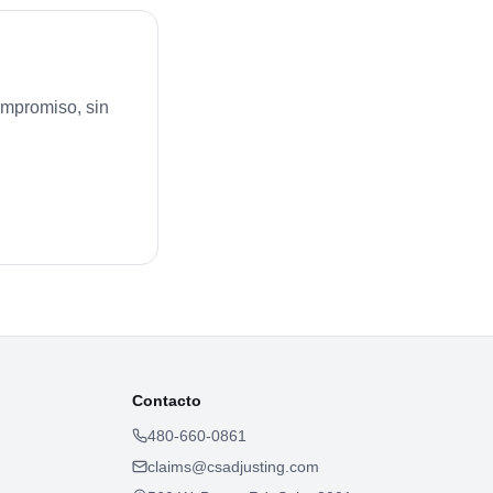
ompromiso, sin
Contacto
480-660-0861
claims@csadjusting.com