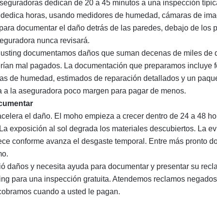
aseguradoras dedican de 20 a 45 minutos a una inspección típi
dedica horas, usando medidores de humedad, cámaras de ima
 para documentar el daño detrás de las paredes, debajo de los 
seguradora nunca revisará.
justing documentamos daños que suman decenas de miles de d
rían mal pagados. La documentación que preparamos incluye f
uras de humedad, estimados de reparación detallados y un paqu
a a la aseguradora poco margen para pagar de menos.
ocumentar
acelera el daño. El moho empieza a crecer dentro de 24 a 48 hor
La exposición al sol degrada los materiales descubiertos. La e
ece conforme avanza el desgaste temporal. Entre más pronto 
mo.
rió daños y necesita ayuda para documentar y presentar su recl
ing para una inspección gratuita. Atendemos
reclamos negados
 cobramos cuando a usted le pagan.