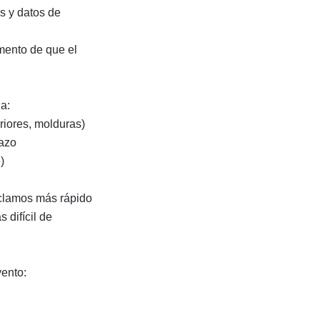
es y datos de
mento de que el
da:
eriores, molduras)
lazo
)
eclamos más rápido
 difícil de
ento: