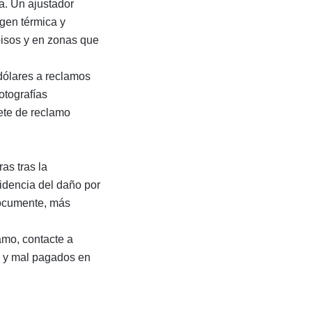
ca. Un
ajustador
gen térmica y
pisos y en zonas que
ólares a reclamos
otografías
ete de reclamo
as tras la
videncia del daño por
documente, más
amo, contacte a
 y mal pagados
en